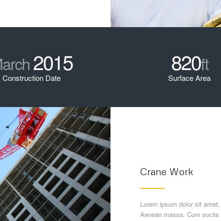
2015
820
arch
ft
Construction Date
Surface Area
Crane Work
Lorem ipsum dolor sit amet,
Aenean massa. Cum sociis n