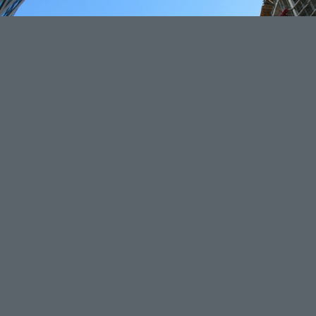
Hotel Lobby
Donec quam felis, ultricies nec, pellentesque eu, pretium quis, s
quis enim. Lorem ipsum dolor sit amet, consectetuer adipiscing el
eget dolor. Aenean massa. Cum sociis natoque penatibus et magnis
nascetur ridiculus mus.