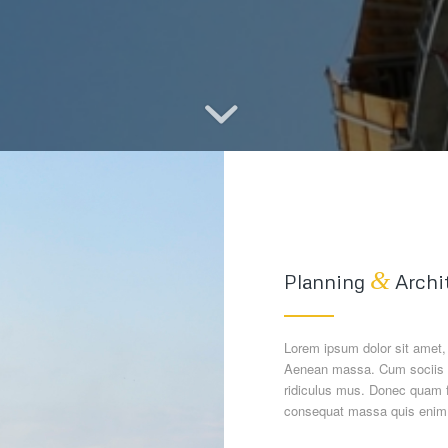
&
Planning
Archi
Lorem ipsum dolor sit amet,
Aenean massa. Cum sociis n
ridiculus mus. Donec quam fe
consequat massa quis enim