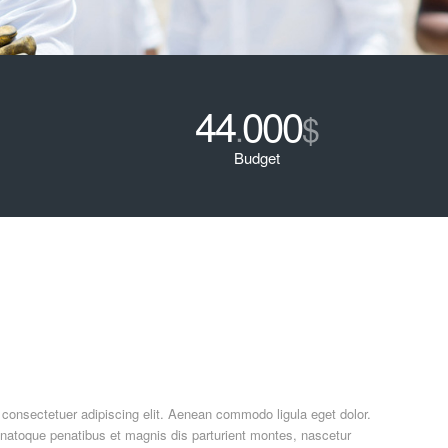
44
000
.
$
Budget
 consectetuer adipiscing elit. Aenean commodo ligula eget dolor.
atoque penatibus et magnis dis parturient montes, nascetur