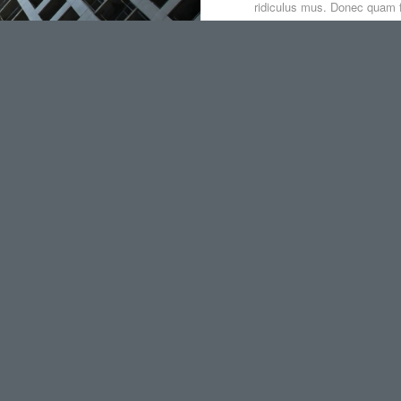
ridiculus mus. Donec quam fe
consequat massa quis enim
em. Nulla consequat massa
it. Aenean commodo ligula
 dis parturient montes,