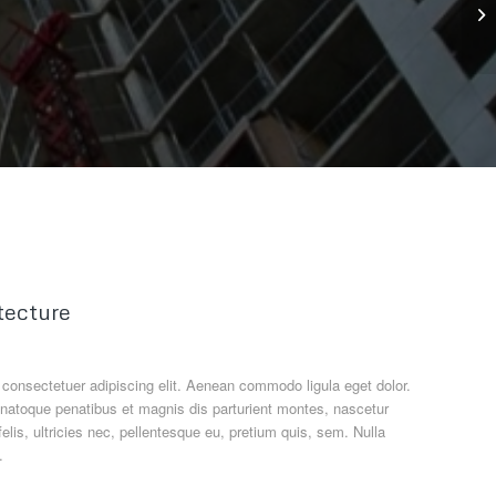
tecture
 consectetuer adipiscing elit. Aenean commodo ligula eget dolor.
atoque penatibus et magnis dis parturient montes, nascetur
lis, ultricies nec, pellentesque eu, pretium quis, sem. Nulla
.